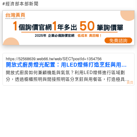
#經濟部本部新聞
https://52568639.web66.tw/web/SEC?postId=1354756
開放式廚房燈光配置：用LED燈條打造烹飪與用餐
區隔
開放式廚房如何兼顧機能與氣氛？利用LED燈條進行區域劃
分，透過櫥櫃照明與間接照明區分烹飪與用餐區，打造極具質
感的廚房空間照明