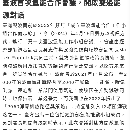
臺波首次氫能合作會議，開啟雙邊能
源對話
臺灣與波蘭前於2023年簽訂「成立臺波氫能合作工作小
組合作備忘錄」，今（2024）年4月16日雙方以視訊方
式，進行「第一次臺波氫能工作小組會議」。會議由經
濟部能源署副署長吳志偉與波蘭氣候與環境部副司長Ma
rek Popiołek共同主持，雙方針對氫能政策及技術、氫
能減碳應用及加氫站等議題進行廣泛交流，以探尋未來
進一步實質合作機會。 波蘭曾於2021年11月公布「至2
030年的波蘭氫能戰略及至2040年展望」，能源、暖氣
供應、運輸和工業部門使用氫能，使該國在推動減碳同
時，也保持著工業競爭力。而我國也在2022年提出了
「2050淨零排放路徑與策略」，將氫能列入12項關鍵戰
略之一。 臺方出席單位包括經濟部氫能推動小組成員，
吳副署長於開幕致詞時表示，此次會議對雙方開啟氫能