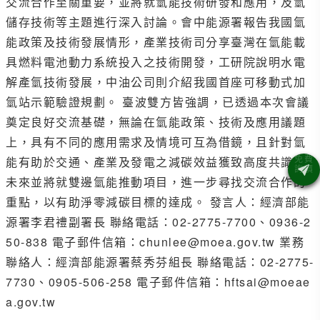
交流合作至關重要，並將就氫能技術研發和應用，及氫
儲存技術等主題進行深入討論。會中能源署報告我國氫
能政策及技術發展情形，產業技術司分享臺灣在氫能載
具燃料電池動力系統投入之技術開發，工研院說明水電
解產氫技術發展，中油公司則介紹我國首座可移動式加
氫站示範驗證規劃。 臺波雙方皆強調，已透過本次會議
奠定良好交流基礎，無論在氫能政策、技術及應用議題
上，具有不同的應用需求及情境可互為借鏡，且針對氫
能有助於交通、產業及發電之減碳效益獲致高度共識，
未來並將就雙邊氫能推動項目，進一步尋找交流合作的
重點，以有助淨零減碳目標的達成。 發言人：經濟部能
源署李君禮副署長 聯絡電話：02-2775-7700、0936-2
50-838 電子郵件信箱：chunlee@moea.gov.tw 業務
聯絡人：經濟部能源署蔡秀芬組長 聯絡電話：02-2775-
7730、0905-506-258 電子郵件信箱：hftsai@moeae
a.gov.tw