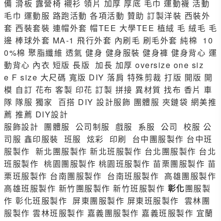
備 滑板 露營椅 襯衫 領片 加厚 厚底 毛巾 運動襪 活動
毛巾 運動服 路跑活動 各項活動 贊助 訂製洋裝 西裝外
套 西裝套裝 連帽外套 帽TEE 大學TEE 植絨 毛 絨毛 毛
邊 棒球外套 MA-1 飛行外套 內刷毛 刷毛外套 純棉 10
0%棉 聚脂纖維 透氣 健身 健身服裝 健身褲 健身背心 運
動背心 內衣 短版 長版 加長 加厚 oversize one siz
e F size 大尺碼 寬版 DIY 落肩 特殊剪裁 打版 開版 開
模 自訂 花布 客製 印花 訂製 拼接 異材質 找布 香片 車
隊 隊服 獨家 百搭 DIY 設計服飾 團體服 夾鏈袋 網美推
薦 推薦 DIY設計
服飾設計 團體服 公司制服 戲服 系服 公司 校服 公
司服 鑫印服裝 班服 炫彩 印刷 台中團服製作 台中班
服製作 新北團服製作 新北班服製作 台北團服製作 台北
班服製作 桃園團服製作 桃園班服製作 苗栗團服製作 苗
栗班服製作 台南團服製作 台南班服製作 高雄團服製作
高雄班服製作 新竹團服製作 新竹班服製作
彰化
團服製
作 彰化班服製作 屏東團服製作 屏東班服製作 雲林團
服製作 雲林班服製作 嘉義團服製作 嘉義班服製作 宜蘭