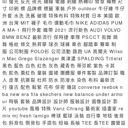
印 螢光 反光 夜光 繡線 電繡 刺繡 熱轉印 臂章 織標 尺
寸 印刷 標 品牌標 標籤 軍裝 戶外 outdoor 牛仔褲 牛仔
外套 水洗 洗舊 破壞 特殊布料 特殊材質 日本 美國 歐
洲 台灣 MIT 襪子 毛巾 運動毛巾 NIKE ADIDAS PUM
A MA-1 飛行外套 織帶 2021 流行新色 AUDI VOLVO
BMW BENZ 最新流行 保時捷 車隊 PSCCT 街舞 跳
舞 格紋 條文 熱昇華 球衣 球褲 車衣 腳踏車 賽車 制
服 公司制服 POLO衫 公司活動 路跑 UA 高爾夫 Wilso
n Mac Grego Slazenger 美津濃 SPALDING Titleist
黑色 藍色 白色 紅色 灰色 藏青色 蒂芬妮 紫色 卡其
色 駝色 棗紅色 童裝 圍裙 團體服 單件客製 品牌訂製 職
人 皮革 抗撕裂 杜邦 防水 防潑水 染色 布料 最新流
行 復古 配色 鬆緊 花布 保密 雜誌 converse reebok n
ba new era fila skechers new balance under armo
ur 時裝 套裝 品牌設計 設計師 服裝設計 圖像設計 影
片 youtube 風格 特殊 Vanz Chiang 藝術家 插畫家 re
mix mj fresh lamigo 棒球 籃球 泳裝 自行車 地毯 後背
包 斜背包 側背包 手提包 短袖 長袖 TEE 長TEE 露營設