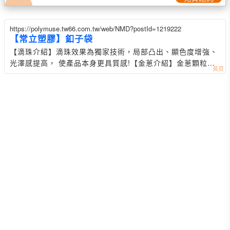
https://polymuse.tw66.com.tw/web/NMD?postId=1219222
【常立塑膠】釦子袋
【滴珠介紹】滴珠效果為獨家技術，局部凸出、顯色度增強、
光澤感提高， 使產品本身更具質感! 【金蔥介紹】金蔥顆粒在
不同角度上會