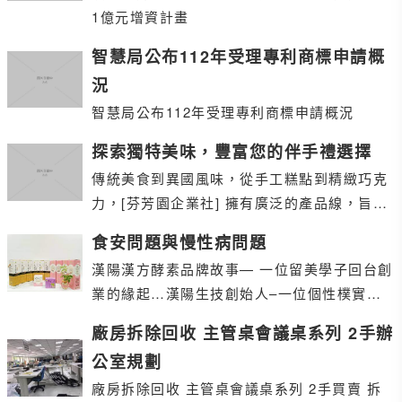
1億元增資計畫
智慧局公布112年受理專利商標申請概
況
智慧局公布112年受理專利商標申請概況
探索獨特美味，豐富您的伴手禮選擇
傳統美食到異國風味，從手工糕點到精緻巧克
力，[芬芳園企業社] 擁有廣泛的產品線，旨在
滿足各種口味與需求。我們精心挑選每一款產
食安問題與慢性病問題
品
漢陽漢方酵素品牌故事— 一位留美學子回台創
業的緣起… 漢陽生技創始人–一位個性樸實的
留美碩士，因長時間受美式教育，一直相信只
廠房拆除回收 主管桌會議桌系列 2手辦
有依
公室規劃
廠房拆除回收 主管桌會議桌系列 2手買賣 拆