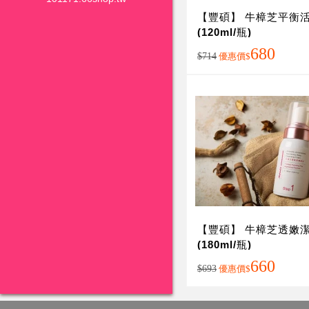
【豐碩】 牛樟芝平衡
(120ml/瓶)
680
$714
優惠價
$
【豐碩】 牛樟芝透嫩
(180ml/瓶)
660
$693
優惠價
$