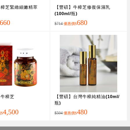
牛樟芝緊緻細嫩精萃
【豐碩】牛樟芝修復保濕乳
(100ml/瓶)
660
680
$714
優惠價
$
】牛樟芝
【豐碩】台灣牛樟純精油(10ml/
瓶)
4,500
480
價
$
$504
優惠價
$