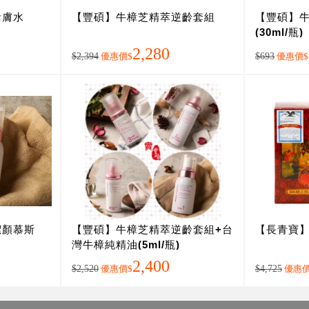
活膚水
【豐碩】牛樟芝精萃逆齡套組
【豐碩】
(30ml/瓶)
2,280
$2,394
優惠價
$
$693
優惠價
$
潔顏慕斯
【豐碩】牛樟芝精萃逆齡套組+台
【長青寶
灣牛樟純精油(5ml/瓶)
2,400
$2,520
優惠價
$
$4,725
優惠