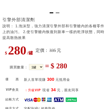
引擎外部清潔劑
說明： 1.泡沫型，強力清潔引擎外部和引擎艙內的各種零件
上的油污。 2.使引擎艙內恢復到新車一樣的乾淨狀態，同時
提高散熱效果
280
定價：
335
元
$
/罐
=
$ 280
購買數量：
300
優 惠
新人首單現賺
元抵用金
34
VIP會員
現省
元，親友同享
升級VIP
結帳方式
物流方式
宅配到府/ 超商取件